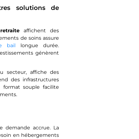
res solutions de
etraite
affichent des
ssements de soins assure
e bail
longue durée.
nvestissements génèrent
 secteur, affiche des
rend des infrastructures
format souple facilite
cements.
une demande accrue. La
besoin en hébergements