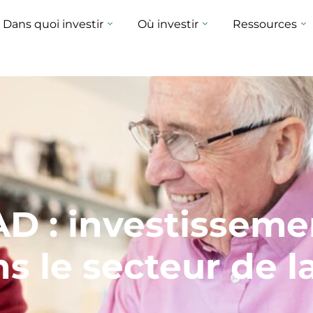
Dans quoi investir
Où investir
Ressources
D : investisseme
s le secteur de l