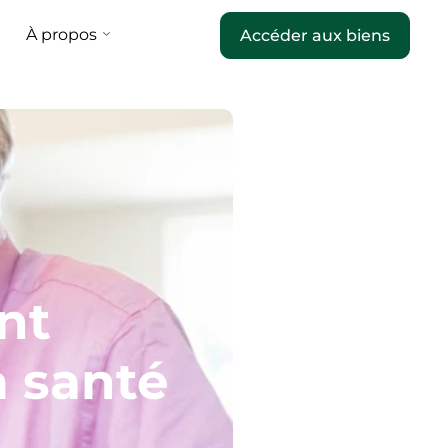
À propos
Accéder aux biens
nt
a santé