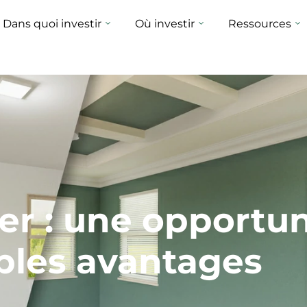
Dans quoi investir
Où investir
Ressources
er : une opportun
ples avantages