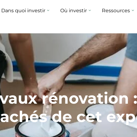
Dans quoi investir
Où investir
Ressources
avaux rénovation :
achés de cet expe