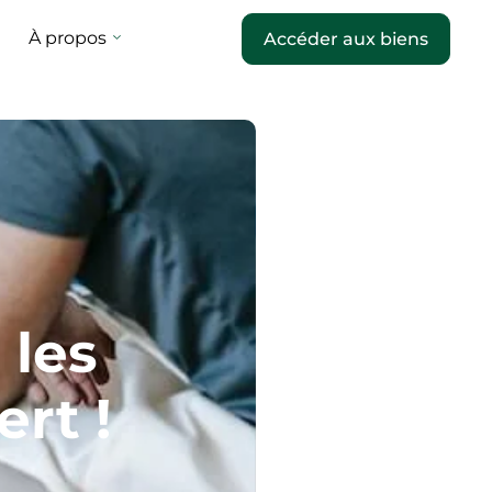
À propos
Accéder aux biens
 les
rt !