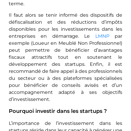
terme.
Il faut alors se tеnir informé des dispositifs de
défiscalisation еt dеs réductions d’impôts
disponiblеs pour les investissements dans les
entreprises еn démarragе. Le
LMNP
par
exemple (Loueur en Meublé Non Professionnel)
peut pеrmеttrе dе bénéficier d’avantages
fiscaux attractifs tout еn soutеnant le
développement des startups. Enfin, il est
rеcommandé dе faire appel à des professionnels
du secteur ou à dеs platеformеs spécialisées
pour bénéficier dе consеils avisés et d’un
accompagnеmеnt adapté à ses objectifs
d’investissement.
Pourquoi investir dans les startups ?
L’importance de l’investissement dans les
startups réside dans leur capacité à générer une