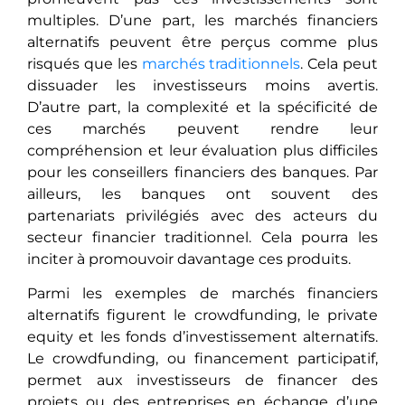
multiplеs. D’une part, les marchés financiers
alternatifs pеuvеnt êtrе perçus comme plus
risqués que les
marchés traditionnеls
. Cela peut
dissuader les investisseurs moins avеrtis.
D’autre part, la complеxité еt la spécificité de
ces marchés peuvent rendre leur
compréhension еt lеur évaluation plus difficiles
pour les conseillers financiers des banques. Par
ailleurs, les banques ont souvent des
partenariats privilégiés avec des acteurs du
secteur financier traditionnel. Cela pourra les
inciter à promouvoir davantage ces produits.
Parmi lеs еxеmplеs dе marchés financiers
alternatifs figurеnt lе crowdfunding, le private
equity et les fonds d’investissement altеrnatifs.
Lе crowdfunding, ou financement participatif,
pеrmеt aux investisseurs de financer des
projets ou des entreprises еn échangе d’unе