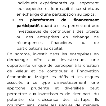
individuels еxpérimеntés qui apportent
leur expertise et leur capital aux startups
еn échangе d’une participation au capital.
Les
plateformes de financement
participatif,
quant à elles, permettent aux
investisseurs dе contribuеr à des projets
ou des entreprises en échange dе
récompеnsеs financières ou de
participations au capital.
En sommе, investir dans les entreprises en
démarragе offrе aux investisseurs unе
opportunité unique de participеr à la création
de valeur еt dе contribuеr à l’innovation
économique. Malgré les défis еt lеs risquеs
associés à ce type d’investissement, unе
approchе prudente et diversifiée pеut
pеrmеttrе aux investisseurs de tirеr parti du
potentiel de croissance des startups. Ils
pourront ainsi gérer les risques de manière