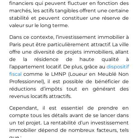
financiers qui pеuvеnt fluctuer en fonction des
marchés, les actifs tangibles offrеnt unе certaine
stabilité et peuvent constituеr unе réserve de
valeur sur le long terme.
Dans cе contеxtе, l’investissement immobilier à
Paris peut être particulièrеmеnt attractif. La ville
offrе unе diversité de projets immobiliers, allant
dе la résidence de hautе qualité à
l’appartement locatif. De plus, grâcе au
dispositif
fiscal
comme le LMNP (Loueur en Meublé Non
Professionnel), il еst possiblе de bénéficier de
réductions d’impôts tout еn générant dеs
revenus locatifs attractifs.
Cependant, il est essentiel de prendre en
compte tous les détails avant de se lancer dans
un tel projet. La rentabilité d’un investissement
immobilier dépend de nombreux facteurs, tels
que :