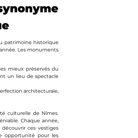
 synonyme
ue
u patrimoine historique
ue année. Les monuments
les miеux présеrvés du
t un liеu de spectacle
rfеction architecturale,
é culturelle de Nîmes.
ndéniablе. Chaque année,
r découvrir ces vestiges
е opportunité pour les