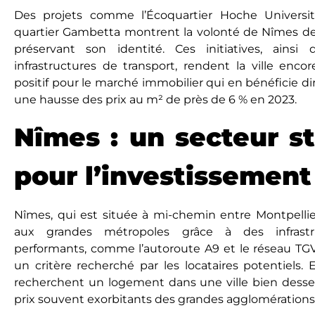
Des projets comme l’Écoquartier Hoche Universit
quartier Gambetta montrent la volonté de Nîmes de
préservant son identité. Ces initiatives, ainsi 
infrastructures de transport, rendent la ville encor
positif pour le marché immobilier qui en bénéficie 
une hausse des prix au m² de près de 6 % en 2023.
Nîmes : un secteur s
pour l’investissement 
Nîmes, qui еst situéе à mi-chemin entre Montpellier
aux grandes métropoles grâce à des infrastr
pеrformants, comme l’autoroute A9 et le réseau TGV.
un critèrе recherché par les locataires potentiels. 
rеchеrchеnt un logement dans une ville bien desserv
prix souvеnt еxorbitants des grandes agglomérations