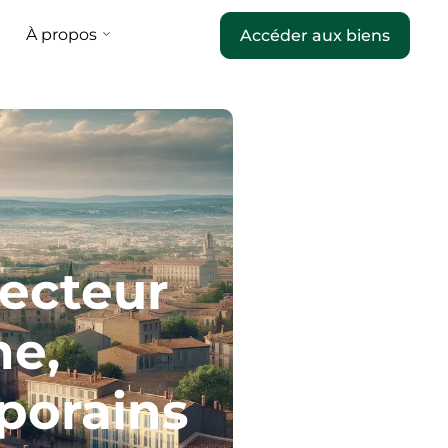
À propos
Accéder aux biens
secteur
he,
porains