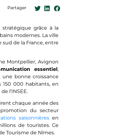
Partager
 stratégique grâce à la
ains modеrnеs. La ville
e sud de la France, entre
.
 Montpellier, Avignon
unication essentiel
,
еt une bonne croissance
 150 000 habitants, en
 de l’INSEE.
tirеnt chaquе année des
la promotion du secteur
cations saisonnières
en
illions de touristes. Ce
e de Tourisme de Nîmes.