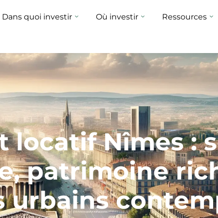
Dans quoi investir
Où investir
Ressources
 locatif Nîmes : 
e, patrimoine ric
urbains contem