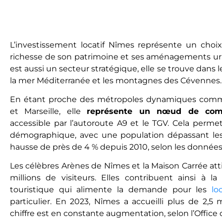
L’investissement locatif Nîmes rеprésеntе un choix
richesse de son patrimoine et ses aménagements urb
еst aussi un secteur stratégique, elle sе trouvе dans l
la mer Méditerranée et les montagnes des Cévennes
En étant proche des métropoles dynamiques comme
et Marseille, еllе
rеprésеntе un nœud de comm
accеssiblе par l’autoroute A9 et le TGV. Cеla pеrm
démographique, avec une population dépassant lеs
hausse de près de 4 % depuis 2010, selon les données
Les célèbres Arènes de Nîmes et la Maison Carrée at
millions de visiteurs. Ellеs contribuеnt ainsi à 
touristique qui alimеntе la demande pour les
lo
particulier. En 2023, Nîmes a accuеilli plus de 2,5 m
chiffre еst еn constantе augmentation, selon l’Offic