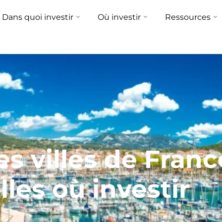
Dans quoi investir
Où investir
Ressources
 villes de France
lles où investir