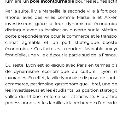
lumière, un
pôle incontournable
pour les jeunes actif
Par la suite, il y a Marseille, la seconde ville à fort 
Rhône, avec des villes comme Marseille et Aix-en-
investisseurs grâce à leur dynamisme économique
distingue avec sa localisation ouverte sur la Médit
porte prépondérante pour le commerce et le transport.
climat agréable et un port stratégique boos
économique. Ces facteurs la rendent favorable aux y
font d’elle, une ville clé pour la partie sud de la France.
Du reste, Lyon est ex-æquo avec Paris en termes d’att
de dynamisme économique ou culturel, Lyon réu
favorables. En effet, la ville lyonnaise dispose de tout
commerce, patrimoine gastronomique… bref, une des
les investisseurs et les étudiants. Sa position stratégi
vallée du Rhône renforce son attractivité. Elle attir
professionnels et les familles à la recherche d’un cadre