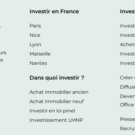
Investir en France
Inves
r
Paris
Investi
s
Nice
Invest
Lyon
Achet
urs
Marseille
Invest
ne
Nantes
Investi
Dans quoi investir ?
Créer
Diffus
Achat immobilier ancien
Deveni
Achat immobilier neuf
Offic
Investir en loi pinel
Press
Investissement LMNP
Recru