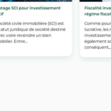
tage SCI pour investissement
Fiscalité inv
if
régime fiscal
ciété civile immobilière (SCI) est
Comme pour t
tatut juridique de société destiné
lucrative, le
rer, voire revendre un bien
investisseme
ilier. Entre...
également so
conséquent,..