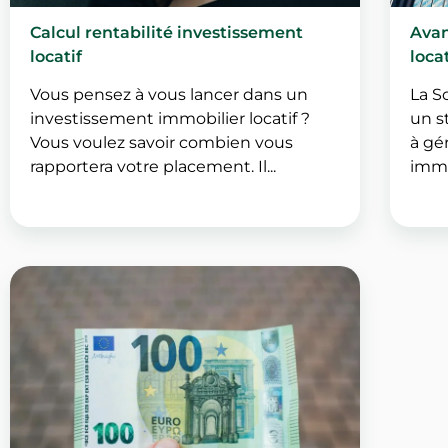
Calcul rentabilité investissement
Avan
locatif
locat
Vous pensez à vous lancer dans un
La So
investissement immobilier locatif ?
un s
Vous voulez savoir combien vous
à gé
rapportera votre placement. Il...
immob