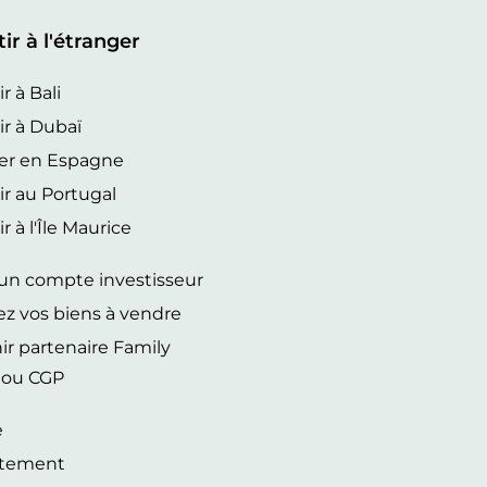
tir à l'étranger
r à Bali
ir à Dubaï
er en Espagne
ir au Portugal
r à l'Île Maurice
 un compte investisseur
ez vos biens à vendre
r partenaire Family
e ou CGP
e
tement