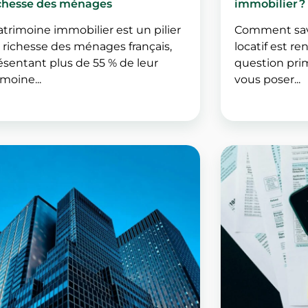
ichesse des ménages
immobilier ?
atrimoine immobilier est un pilier
Comment savo
a richesse des ménages français,
locatif est r
ésentant plus de 55 % de leur
question pri
moine...
vous poser...