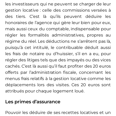
logement, car cela lui fait prendre de la valeur. Les
travaux visant à aménager des combles en
chambre, par exemple, ne rentrent pas dans le
cadre de ces réductions d impôts.
Charges récupérables non récupérées
Si vous avez engagé des dépenses pour le compte
d’un locataire, parti sans vous rembourser – au 31
décembre de l’année de son départ- vous êtes en
droit de les déduire de votre déclaration. Il peut
s’agir de charges d’électricité, de chauffage, de
taxe d’ordures ménagères…
Frais d’éviction et de relogement
Ils sont déductibles des recettes locatives dans
une optique de gestion du bien régulière et non à
visée spéculative.