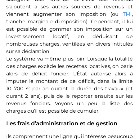
Les primes d’assurance
Pouvoir les déduire de ses recettes locatives et un
avantage, et non des moindres, que le régime du
réel autorise. Elles comprennent les assurances
obligatoires (comme l’assurance invalidité-décès
et les frais d’inscription hypothécaires) et les
facultatives (assurance PNO, garantie loyers
impayés, garantie des risques locatifs).
Les travaux d’entretien et de réparation
La majorité des travaux destinés à entretenir un
bien locatif est déductible. Il faut conserver dans
ce cas les factures concernant les artisans ou les
matériaux employés, si vous avez effectué vous-
mêmes vos travaux. Les factures doivent être
établies à l’adresse du local concerné. Petit détail
important : les déductions ne concernent pas les
travaux destinés à grandir ou améliorer le