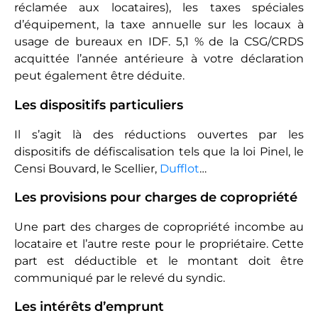
location meublé d’adopter le statut de loueur en
meublé non professionnel (LMNP), pour déclarer
leurs recettes locatives dans la catégorie des
bénéfices industriels et commerciaux
(BIC). Il apparaît, sous condition de louer en
meublé, encore plus avantageux que celui de la
location vide, pour les déductions de charge, avec
notamment :
une liste de charges déductibles qui n’est pas
définie ;
la possibilité de déduire une partie de la
valeur de son bien chaque année : ou
l’amortissement ;
la possibilité de fractionner les grosses
dépenses pour les déduire en plusieurs
années.
Le contribuable est donc libre d’imputer à son
revenu locatif chaque année les dépenses