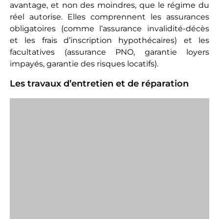
La taxe foncière et les taxes annexes
Ces taxes comprennent la taxe foncière (sans la
taxe de retrait des ordures ménagère qui doit être
réclamée aux locataires), les taxes spéciales
d’équipement, la taxe annuelle sur les locaux à
usage de bureaux en IDF. 5,1 % de la CSG/CRDS
acquittée l’année antérieure à votre déclaration
peut également être déduite.
Les dispositifs particuliers
Il s’agit là des réductions ouvertes par les
dispositifs de défiscalisation tels que la loi Pinel, le
Censi Bouvard, le Scellier,
Dufflot
…
Les provisions pour charges de copropriété
Une part des charges de copropriété incombe au
locataire et l’autre reste pour le propriétaire. Cette