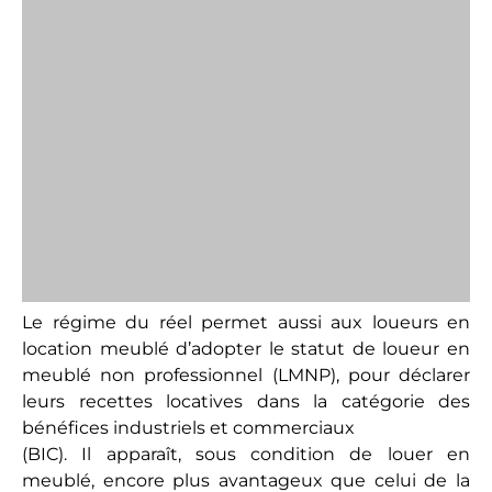
amortissable en 30 ans. Il faut savoir que les 15 %
restant correspondent à la valeur du terrain, qui lui
n’est pas amortissable.
Enfin, last but not least, le régime du réel en LMNP
n’autorise pas seulement à lisser ses charges par le
report des déficits, il est aussi extrêmement
avantageux en cas de revente. La raison à cela est
que c’est le régime d’imposition de la plus-value
aux particuliers qui s’applique dans ce cas et ce
régime ne tient pas compte de l’amortissement
dans le calcul du montant imposable. En clair,
l’investisseur ne sera taxé que sur la différence
entre le prix d’achat de son bien et celui de sa
revente, chiffre non amputé du montant des
amortissements déduits. En résumé,
l’amortissement est vraiment un cadeau fiscal qui
n’impacte pas la plus-value de la revente.