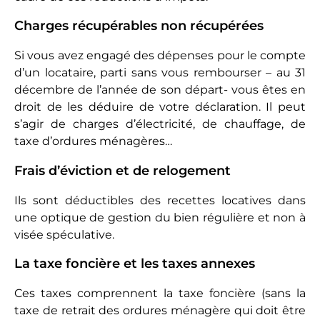
a besoin d’importantes rénovations. Mieux, il
permet aussi de réduire la tranche marginale
d’imposition de l’investisseur durant 2 ans. On le
considère comme un mécanisme de
défiscalisation, même s’il ne rentre pas dans le
plafonnement des niches fiscales de 10 000 euros
par an.
Quelques conditions à respecter :
Le logement doit être loué pour une durée
minimum de 3 ans, à des fins d’habitation
principale ou secondaire (les locaux
commerciaux sont exclus du dispositif).
Les travaux concernés sont les travaux
d’entretien, d’amélioration ou de rénovation.
Les déductions en location meublée
Le régime du réel permet aussi aux loueurs en