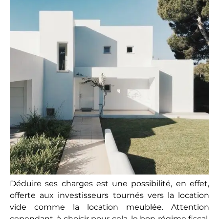
En louant sous le régime du réel en location nue,
le contribuable déclare ses revenus locatifs dans la
catégorie des revenus fonciers. Ces revenus
s’ajoutent à ses autres sources de revenus et
viennent augmenter son imposition (ou
TMI
,
tranche marginale d’imposition). Cependant, il lui
est possible de gommer son imposition sur un
investissement locatif, en déduisant de
nombreuses charges, ventilées en divers intitulés
sur sa déclaration.
Le système va même plus loin. Lorsque la totalité
des charges excède les recettes locatives, on parle
alors de déficit foncier. L’État autorise alors à
imputer le montant de ce déficit, dans la limite
10 700 € par an durant la durée des travaux (et
durant 2 ans), puis de le reporter ensuite sur les
revenus fonciers. Voyons un peu la liste des
charges qu’il est possible de cumuler.