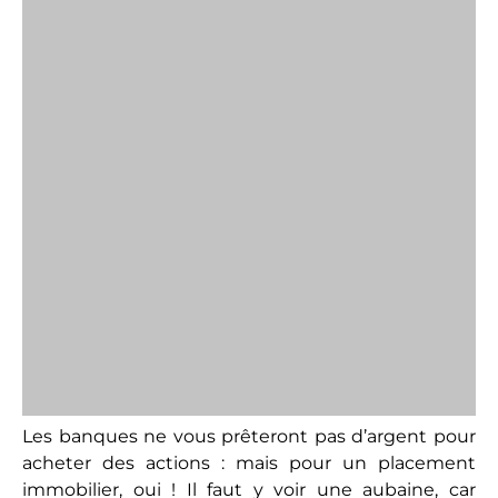
banques, au moment de contracter un prêt. Car il
faut savoir qu’en cas de cas de décès ou de perte
totale d’autonomie ou d’invalidité permanente,
elle couvrira les mensualités, tout en conservant le
bien pour votre famille qui pourra continuer à
percevoir des revenus locatifs.
Enfin, dernier aspect qui contribue à rendre le
crédit immobilier particulièrement intéressant : il
s’assortit de beaux avantages fiscaux. Moyennant
le choix du bon montage fiscal, de nombreuses
charges dont les intérêts d’emprunt, sont
déductibles sur une fiche d’impôts, sans limite
dans le temps et sans plafonnement. Or, les
banques aiment les projets qui s’autofinancent.
C’est donc un cercle vertueux : les crédits allégés
par les réductions fiscales générent les projets les
plus rentables, qui permettront d’obtenir la
confiance des banques, soit d’investir à nouveau.