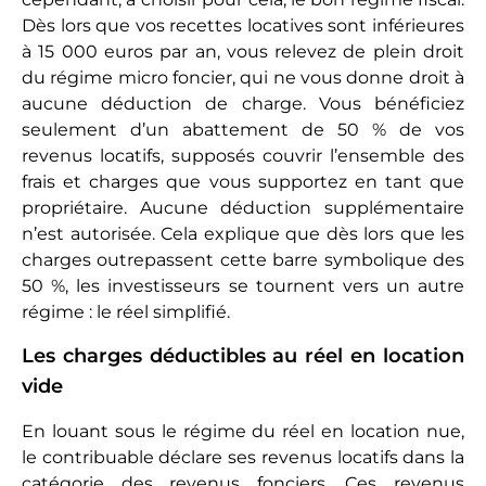
Les frais d’administration et de gestion
Ils comprennent une ligne qui intéresse beaucoup
les investisseurs qui ne peuvent se charger de leur
gestion locative : celle des commissions versées à
des tiers. C’est là qu’ils peuvent déduire les
honoraires de l’agence qui gère leur bien pour eux,
mais aussi ceux du comptable, indispensable pour
régler les formalités administratives, propres au
régime du réel. Les déductions ne s’arrêtent pas là,
puisqu’à cet intitulé, le contribuable déduit aussi
les frais de notaire ou d’huissier, s’il en a eu, pour
régler des litiges tels que des impayés ou des vices
cachés. C’est là aussi qu’il faut profiter des 20 euros
offerts par l’administration fiscale, concernant les
menus frais relatifs à la gestion locative comme les
déplacements lors des visites. Ces 20 euros sont
attribués pour chaque logement loué.