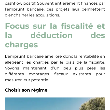
offerte aux investisseurs tournés vers la location
vide comme la location meublée. Attention
cependant, à choisir pour cela, le bon régime fiscal.
Dès lors que vos recettes locatives sont inférieures
à 15 000 euros par an, vous relevez de plein droit
du régime micro foncier, qui ne vous donne droit à
aucune déduction de charge. Vous bénéficiez
seulement d’un abattement de 50 % de vos
revenus locatifs, supposés couvrir l’ensemble des
frais et charges que vous supportez en tant que
propriétaire. Aucune déduction supplémentaire
n’est autorisée. Cela explique que dès lors que les
charges outrepassent cette barre symbolique des
50 %, les investisseurs se tournent vers un autre
régime : le réel simplifié.
Les charges déductibles au réel en location
vide