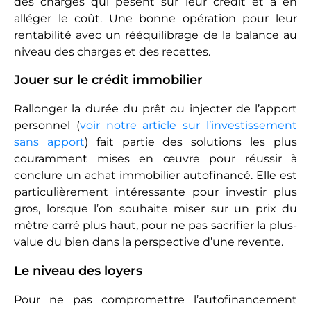
Pour ne pas compromettre l’autofinancement
d’un bien, il est vivement conseillé de louer au prix
du marché, et même légèrement en-dessous,
pour fidéliser les bons locataires. Néanmoins, il est
conseillé de réviser le niveau de ses loyers à la
hausse chaque année, en se basant sur les
chiffres
de l’INSEE
. Les loyers perçus doivent inclure
certaines charges comme la taxe d’habitation ou la
taxe d’enlèvement des ordures ménagères. Une
hausse de loyer doit se justifier en cas de travaux,
de réaménagement ou de renouvellement des
meubles. Le juste équilibre est à trouver entre
rentabilité et satisfaction des locataires pour éviter
le turn-over.
Pourquoi faut-il acheter
à crédit ?