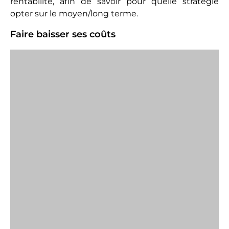
rentabilité, afin de savoir pour quelle stratégie
opter sur le moyen/long terme.
Faire baisser ses coûts
Il est possible de réaliser un achat immobilier
autofinancé en réduisant la part des coûts qui
viennent en grignoter le rendement. Comme par
exemple celle des frais de gestion, en se chargeant
soi-même de la gestion locative, ou celle de
l’entretien courant du logement, en effectuant les
réparations les plus faciles.
Négocier au mieux son taux d’intérêt avec la
banque au départ, ou le renégocier en cours de
prêt, est aussi un moyen d’atteindre ou de se
rapprocher de l’autofinancement. Il n’est pas rare
que certains investisseurs fassent en plus jouer la
concurrence sur l’assurance invalidité-décès, ou
sur les autres primes des autres assurances. Au