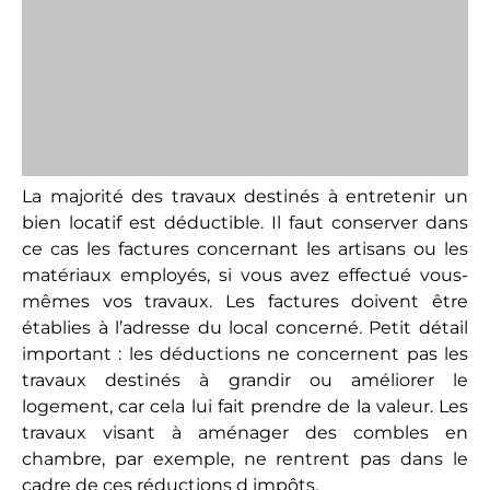
part est déductible et le montant doit être
communiqué par le relevé du syndic.
Les intérêts d’emprunt
Ils se divisent en plusieurs catégories :
les intérêts liés à l’achat: avec les emprunts
liés au prêt et ceux éventuellement liés à un
autre crédit contracter pour acheter le bien ;
les frais de dossier de la banque ;
les frais d’inscription hypothécaires ou les frais
liés à un cautionnement professionnel ;
les frais de main levée ;
les commissions de banque.
Le procédé du déficit foncier est
traditionnellement utilisé pour optimiser une
fiscalité en investissant dans l’ancien. Il permet de
gommer pendant 10 ans, l’imposition d’un bien qui