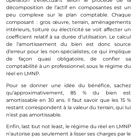
optimales.
Investir en France
Paris
Nice
Lyon
Marseille
Nantes
Investir à l'étranger
Investir à Bali
Investir à Dubaï
Acheter en Espagne
Investir au Portugal
Investir à l'Île Maurice