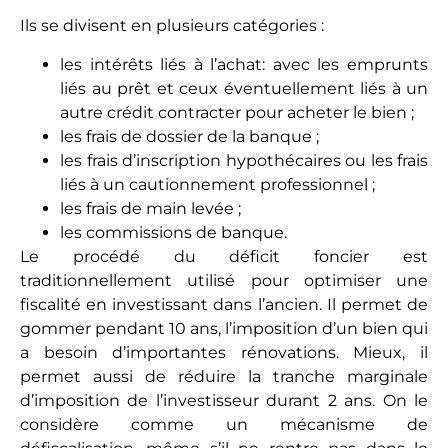
s’affairant à sa gestion locative, semblables à celles
qu’il aurait pu déduire sous le régime de la location
vide. Mais le gros bonus va consister dans
l’amortissement fractionné des équipements
propres à la location meublée.
Prenons des exemples concrets : une cuisine
équipée ayant coûté 10 000 euros, peut s’amortir
fiscalement sur 10 ans, à raison d’une déduction de
2 000 euros par an. Il en va de même pour une
réfection de toiture, pouvant laisser espérer des
déductions de 1 000 euros par an durant 30 ans,
pour un coût de 30 000 euros. Le coût de telles
dépenses se préparant en amont d’un projet
immobilier, sera de plus financé par la banque (il
viendra s’ajouter au prix du bien). Le contribuable
bénéficie donc de réductions fiscales encore grâce
à l’agent des banques, qui lui permettent
d’accroître sa rentabilité (les logements mieux
équipés se louent plus cher) tout en bénéficiant