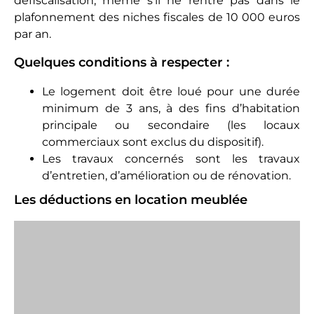
des cadeaux consentis par le fisc !
Et cela reste sans compter avec l’amortissement
du bien, puisque la perte de valeur accusée par le
logement chaque année s’amortit aussi. Cette
opération s’effectuant selon le procédé de la
décomposition de l’actif en composantes est un
peu complexe sur le plan comptable. Chaque
composant : gros œuvre, terrain, aménagements
intérieurs, toiture ou électricité se voit affecter un
coefficient relatif à sa durée d’utilisation. Le calcul
de l’amortissement du bien est donc source
d’erreur pour les non-spécialistes, ce qui implique
de façon quasi obligatoire, de confier sa
comptabilité à un professionnel, sous le régime du
réel en LMNP.
Pour se donner une idée du bénéfice, sachez
qu’approximativement, 85 % du bien est