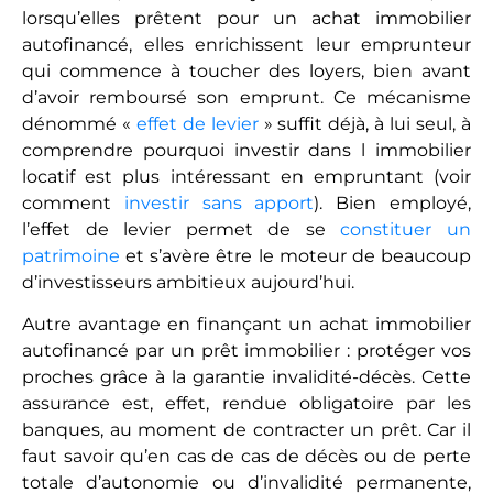
Un phénomène qui explique que les investisseurs
expérimentés ne privilégient à minima, que des
achats locatifs immobiliers autofinancés, ou en
cashflow positif. Souvent entièrement financés par
l’emprunt bancaire, ces projets leur permettent
d’enchaîner les acquisitions.
Focus sur la fiscalité et
la déduction des
charges
L’emprunt bancaire améliore donc la rentabilité en
allégeant les charges par le biais de la fiscalité.
Voyons maintenant d’un peu plus près les
différents montages fiscaux existants pour
mesurer leur potentiel.
Choisir son régime