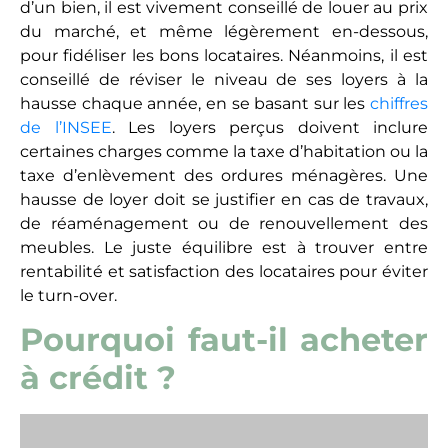
Les banques ne vous prêteront pas d’argent pour
acheter des actions : mais pour un placement
immobilier, oui ! Il faut y voir une aubaine, car
lorsqu’elles prêtent pour un achat immobilier
autofinancé, elles enrichissent leur emprunteur
qui commence à toucher des loyers, bien avant
d’avoir remboursé son emprunt. Ce mécanisme
dénommé «
effet de levier
» suffit déjà, à lui seul, à
comprendre pourquoi investir dans l immobilier
locatif est plus intéressant en empruntant (voir
comment
investir sans apport
). Bien employé,
l’effet de levier permet de se
constituer un
patrimoine
et s’avère être le moteur de beaucoup
d’investisseurs ambitieux aujourd’hui.
Autre avantage en finançant un achat immobilier
autofinancé par un prêt immobilier : protéger vos
proches grâce à la garantie invalidité-décès. Cette
assurance est, effet, rendue obligatoire par les