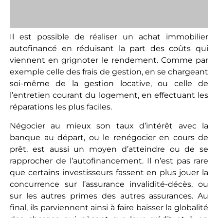
final, ils parviennent ainsi à faire baisser la globalité
des charges qui pèsent sur leur crédit et à en
alléger le coût. Une bonne opération pour leur
rentabilité avec un rééquilibrage de la balance au
niveau des charges et des recettes.
Jouer sur le crédit immobilier
Rallonger la durée du prêt ou injecter de l’apport
personnel (
voir notre article sur l’investissement
sans apport
) fait partie des solutions les plus
couramment mises en œuvre pour réussir à
conclure un achat immobilier autofinancé. Elle est
particulièrement intéressante pour investir plus
gros, lorsque l’on souhaite miser sur un prix du
mètre carré plus haut, pour ne pas sacrifier la plus-
value du bien dans la perspective d’une revente.
Le niveau des loyers